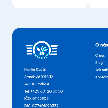
Z
á
O nás
p
a
O nás
t
í
Blog
Martin Slezák
Jak na
Starobylá 1012/12
Kontak
149 00 Praha 4
Tel:
+420 601 20 30 50
IČO: 01166905
DIČ: CZ7408190339