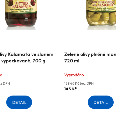
é
Průměrné
livy Kalamata ve slaném
Zelené olivy plněné man
í
hodnocení
- vypeckované, 700 g
720 ml
produktu
je
no
Vyprodáno
5,0
z
bez DPH
129,46 Kč bez DPH
145 Kč
5
.
hvězdiček.
DETAIL
DETAIL