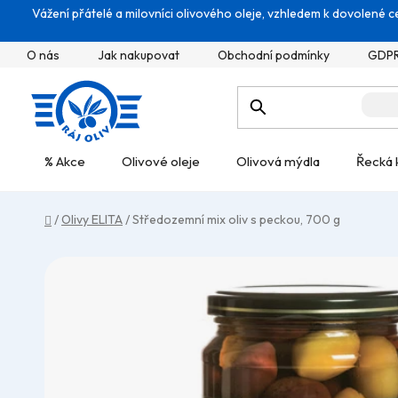
Přejít
Vážení přátelé a milovníci olivového oleje, vzhledem k dovolené ce
na
obsah
O nás
Jak nakupovat
Obchodní podmínky
GDP
% Akce
Olivové oleje
Olivová mýdla
Řecká 
Domů
/
Olivy ELITA
/
Středozemní mix oliv s peckou, 700 g