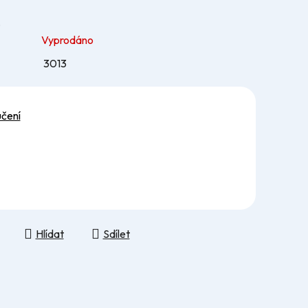
…
Vyprodáno
3013
učení
Hlídat
Sdílet