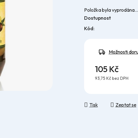
5
Položka byla vyprodána
hvězdiček.
Dostupnost
Kód:
Možnosti dor
105 Kč
93,75 Kč bez DPH
Měrná cena:
Tisk
Zeptat se