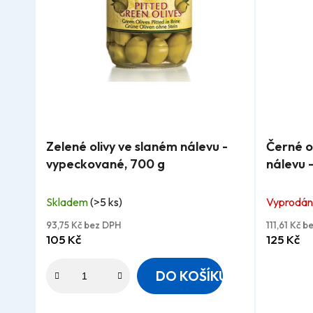
Průměrné
Průměrn
Zelené olivy ve slaném nálevu -
Černé o
hodnocení
hodnocen
vypeckované, 700 g
nálevu 
produktu
produktu
je
je
Skladem
(>5 ks)
Vyprodá
4,9
4,8
z
z
93,75 Kč bez DPH
111,61 Kč 
105 Kč
125 Kč
5
5
hvězdiček.
hvězdiček
DO KOŠÍKU