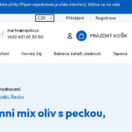
kém přišly. Příjem objednávek je stále otevřený, těšíme se na vaše
CZK
Přihlášení
Registrace
martin
@
rajoliv.cz
Přihlášení
PRÁZDNÝ KOŠÍK
+420 601 20 30 50
NÁKUPNÍ
oření
Horský čaj
Baklava, kataifi, sladkosti
Tapenády
KOŠÍK
 hodnocení
idiki, Řecko
ní mix oliv s peckou,