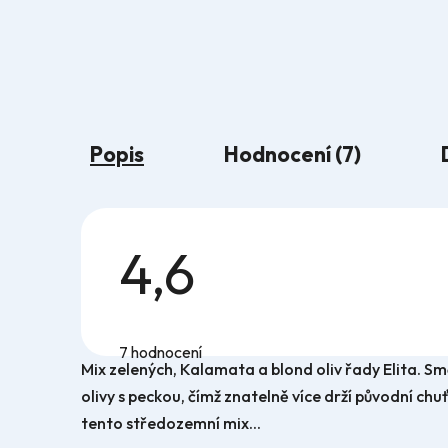
Popis
Hodnocení (7)
4,6
Průměrné
hodnocení
7 hodnocení
produktu
Mix zelených, Kalamata a blond oliv řady Elita. Smě
je
4,6
olivy s peckou, čímž znatelně více drží původní chu
z
5
tento středozemní mix...
hvězdiček.