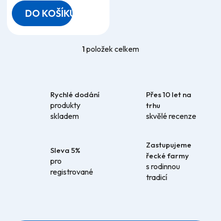
hvězdiček.
DO KOŠÍKU
1
položek celkem
O
v
l
á
Rychlé dodání
Přes 10 let na
d
produkty
trhu
a
skladem
skvělé recenze
c
í
p
Zastupujeme
r
Sleva 5%
řecké farmy
pro
v
s rodinnou
registrované
k
tradicí
y
v
ý
p