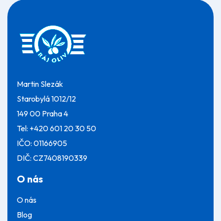
Z
i
á
s
p
u
a
t
í
Martin Slezák
Starobylá 1012/12
149 00 Praha 4
Tel:
+420 601 20 30 50
IČO: 01166905
DIČ: CZ7408190339
O nás
O nás
Blog