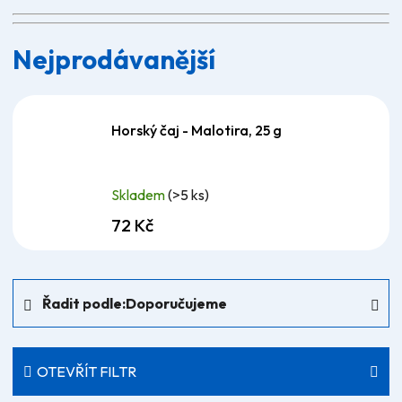
Nejprodávanější
Horský čaj - Malotira, 25 g
Skladem
(>5 ks)
72 Kč
Ř
Řadit podle:
Doporučujeme
a
z
e
OTEVŘÍT FILTR