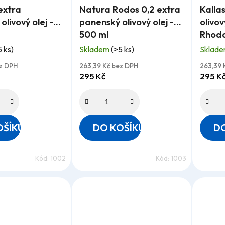
extra
Natura Rodos 0,2 extra
Kalla
hodnocení
hodnoc
livový olej -
panenský olivový olej -
olivov
produktu
produk
500 ml
Rhodo
je
je
5 ks)
Skladem
(>5 ks)
Sklad
4,8
5,0
z
z
ez DPH
263,39 Kč bez DPH
263,39 
295 Kč
295 K
5
5
hvězdiček.
hvězdi
OŠÍKU
DO KOŠÍKU
DO
Kód:
1002
Kód:
1003