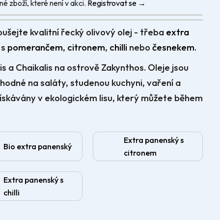
é zboží, které není v akci.
Registrovat se →
ušejte kvalitní řecký olivový olej - třeba
extra
 s
pomerančem
,
citronem
,
chilli
nebo
česnekem
.
is a Chaikalis na ostrově Zakynthos. Oleje jsou
 vhodné na saláty, studenou kuchyni, vaření a
získávány v ekologickém lisu,
který můžete během
Extra panenský s
Bio extra panenský
citronem
Extra panenský s
chilli