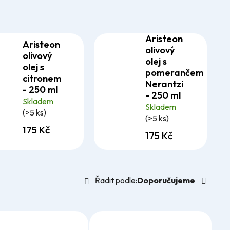
Aristeon
Aristeon
olivový
olivový
olej s
olej s
pomerančem
citronem
Nerantzi
- 250 ml
- 250 ml
Skladem
Skladem
(>5 ks)
(>5 ks)
175 Kč
175 Kč
Ř
Řadit podle:
Doporučujeme
a
z