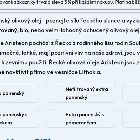
trované zákazníky
trvalá sleva 5 %
při každém nákupu. Platí na běžn
ský olivový olej - poznejte sílu řeckého slunce a vyzko
trovaný
,
bio
, nebo velmi lahodný ochucený olivový olej
je Aristeon pochází z Řecka z rodinného lisu rodin Soul
imečné, lehké, mají pozitivní vliv na naše zdraví, jsou
i k zevnímu použití. Řecké olivové oleje Aristeon jsou 
é navštívit
přímo ve vesničce Lithakia.
Nefiltrovaný extra
a panenský
panenský
a panenský s
Extra panenský s
nekem
pomerančem