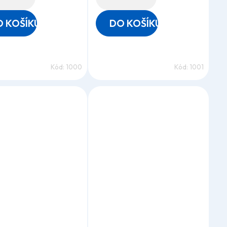
 KOŠÍKU
DO KOŠÍKU
Kód:
1000
Kód:
1001
rné
Průměrné