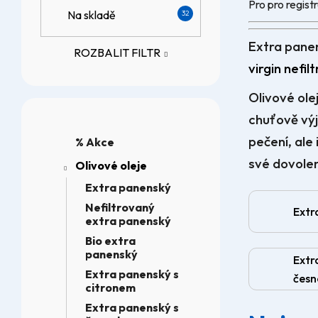
Pro pro regis
n
Na skladě
32
n
Extra panen
ROZBALIT FILTR
í
virgin nefil
p
Olivové ole
a
chuťově výj
K
Přeskočit
a
n
kategorie
pečení, ale 
% Akce
t
své dovolen
e
Olivové oleje
e
g
Extra panenský
l
o
Nefiltrovaný
Extr
r
extra panenský
i
Bio extra
e
panenský
Extr
Extra panenský s
čes
citronem
Extra panenský s