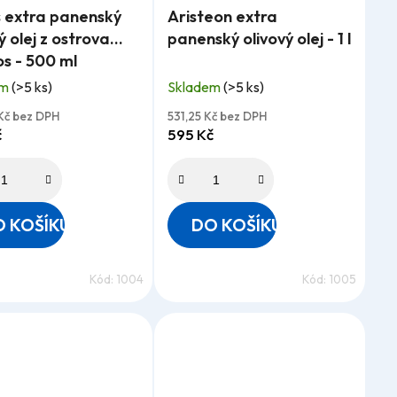
s extra panenský
Aristeon extra
ení
hodnocení
ý olej z ostrova
panenský olivový olej - 1 l
tu
produktu
s - 500 ml
je
em
(>5 ks)
Skladem
(>5 ks)
4,9
z
Kč bez DPH
531,25 Kč bez DPH
č
595 Kč
5
ček.
hvězdiček.
 KOŠÍKU
DO KOŠÍKU
Kód:
1004
Kód:
1005