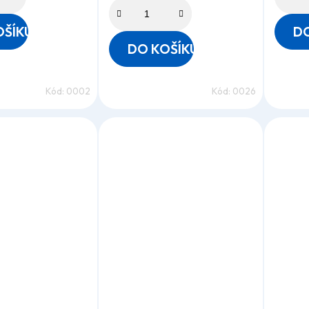
OŠÍKU
DO
DO KOŠÍKU
Kód:
0002
Kód:
0026
Průměrné
Průmě