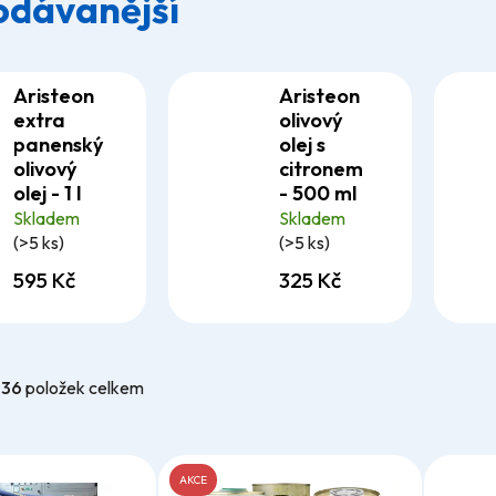
odávanější
Aristeon
Aristeon
extra
olivový
panenský
olej s
olivový
citronem
olej - 1 l
- 500 ml
Skladem
Skladem
(>5 ks)
(>5 ks)
595 Kč
325 Kč
-
36
položek celkem
AKCE