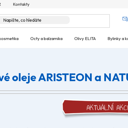
R
Kontakty
kosmetika
Octy a balzamika
Olivy ELITA
Bylinky a k
ové oleje ARISTEON a NA