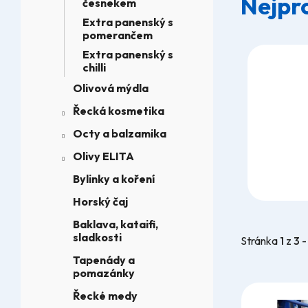
Nejpr
česnekem
Extra panenský s
pomerančem
Extra panenský s
chilli
Olivová mýdla
Řecká kosmetika
Octy a balzamika
Olivy ELITA
Bylinky a koření
Horský čaj
Baklava, kataifi,
sladkosti
Stránka
1
z
3
Tapenády a
pomazánky
V
Řecké medy