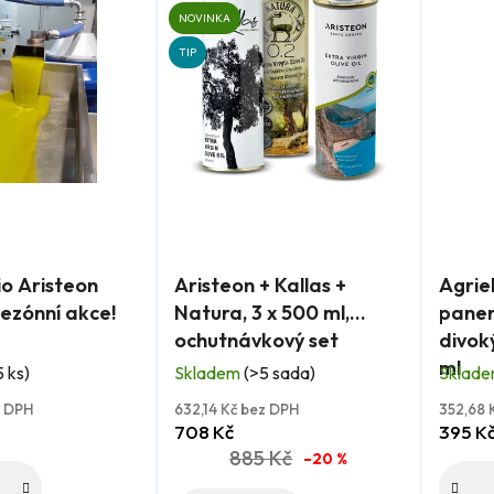
NOVINKA
TIP
Průměrné
Průmě
o Aristeon
Aristeon + Kallas +
Agriel
hodnocení
hodnoc
sezónní akce!
Natura, 3 x 500 ml,
panens
produktu
produk
ochutnávkový set
divoký
je
je
ml
5 ks)
Skladem
(>5 sada)
Sklad
5,0
5,0
z
z
z DPH
632,14 Kč bez DPH
352,68 
708 Kč
395 K
5
5
885 Kč
–20 %
hvězdiček.
hvězdi