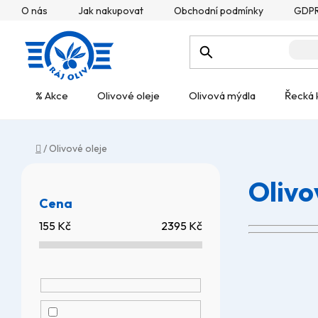
Přejít
O nás
Jak nakupovat
Obchodní podmínky
GDP
na
obsah
% Akce
Olivové oleje
Olivová mýdla
Řecká 
Domů
/
Olivové oleje
P
Oliv
o
Cena
s
155
Kč
2395
Kč
t
r
a