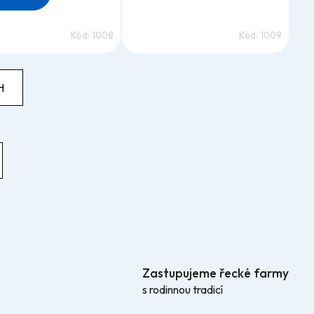
Kód:
1008
Kód:
1009
H
Zastupujeme řecké farmy
s rodinnou tradicí