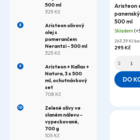
500 ml
Aristeon 
hodnocení
325 Kč
panenský o
produktu
500 ml
je
Aristeon olivový
Skladem
(>
5,0
olej s
pomerančem
z
263,39 Kč b
Nerantzi - 500 ml
295 Kč
5
325 Kč
hvězdiček.
Aristeon + Kallas +
Natura, 3 x 500
DO K
ml, ochutnávkový
set
708 Kč
Zelené olivy ve
slaném nálevu -
vypeckované,
700 g
105 Kč