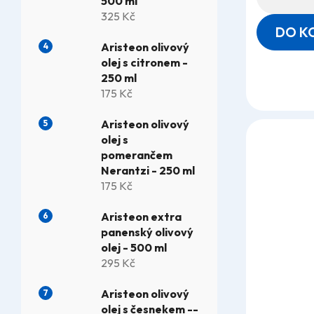
500 ml
325 Kč
DO K
Aristeon olivový
olej s citronem -
250 ml
175 Kč
Aristeon olivový
olej s
pomerančem
Nerantzi - 250 ml
175 Kč
Aristeon extra
panenský olivový
olej - 500 ml
295 Kč
Aristeon olivový
olej s česnekem --
Průměrné