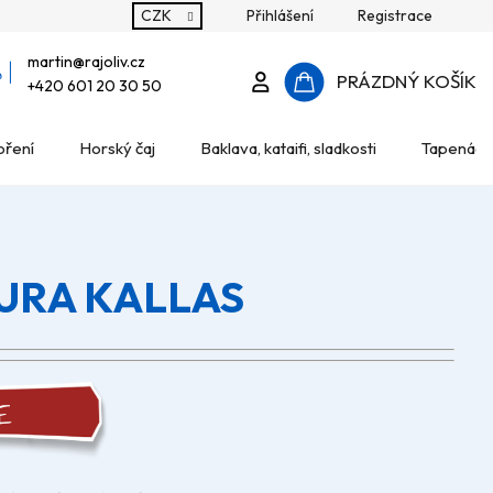
CZK
Přihlášení
Registrace
martin
@
rajoliv.cz
Přihlášení
PRÁZDNÝ KOŠÍK
+420 601 20 30 50
NÁKUPNÍ
oření
Horský čaj
Baklava, kataifi, sladkosti
Tapenády
KOŠÍK
TURA KALLAS