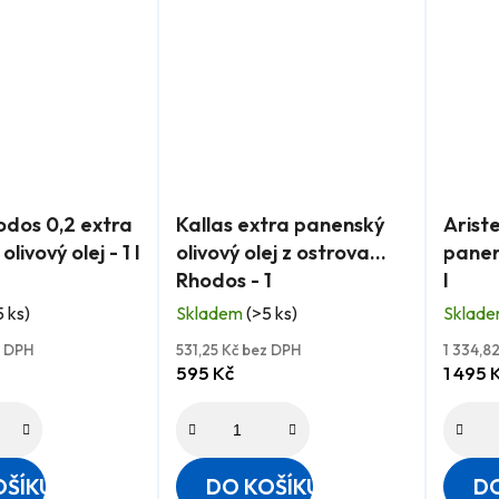
Průměrné
Průmě
odos 0,2 extra
Kallas extra panenský
Arist
hodnocení
hodnoc
livový olej - 1 l
olivový olej z ostrova
panens
produktu
produk
Rhodos - 1
l
je
je
5 ks)
Skladem
(>5 ks)
Sklad
5,0
4,9
z
z
z DPH
531,25 Kč bez DPH
1 334,8
595 Kč
1 495 
5
5
hvězdiček.
hvězdi
OŠÍKU
DO KOŠÍKU
DO