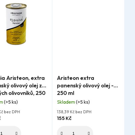
e
n
í
p
r
o
d
rné
Průměrné
u
ia Aristeon, extra
Aristeon extra
ení
hodnocení
ký olivový olej z
panenský olivový olej -
k
tu
produktu
ch olivovníků, 250
250 ml
je
t
em
(>5 ks)
Skladem
(>5 ks)
5,0
ů
z
Kč bez DPH
138,39 Kč bez DPH
č
155 Kč
5
ček.
hvězdiček.