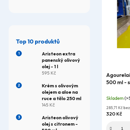
ý
p
i
s
Top 10 produktů
p
r
Aristeon extra
panenský olivový
o
olej - 1 l
Průměrné
595 Kč
d
Agourelai
hodnocení
500 ml - 
produktu
u
Krém s olivovým
je
olejem a aloe na
k
Skladem
(>
ruce a tělo 250 ml
4,7
145 Kč
t
z
285,71 Kč be
320 Kč
5
ů
Aristeon olivový
hvězdiček.
olej s citronem -