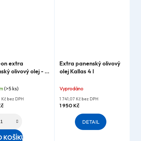
rné
Průměrné
eon extra
Extra panenský olivový
ení
hodnocení
ký olivový olej - 3
olej Kallas 4 l
tu
produktu
je
em
(>5 ks)
Vyprodáno
5,0
z
2 Kč bez DPH
1 741,07 Kč bez DPH
Kč
1 950 Kč
5
ček.
hvězdiček.
DETAIL
 KOŠÍKU