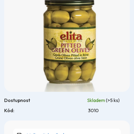
4,9
z
5
hvězdiček.
Dostupnost
Skladem
(>5 ks)
Kód:
3010