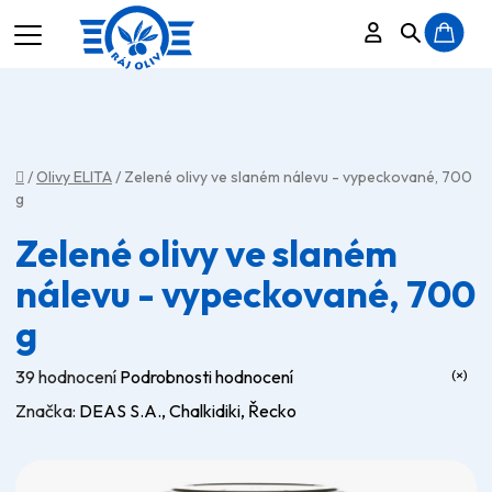
Přihlášení
Hledat
N
K
Domů
/
Olivy ELITA
/
Zelené olivy ve slaném nálevu - vypeckované, 700
g
Zelené olivy ve slaném
nálevu - vypeckované, 700
g
Průměrné
39 hodnocení
Podrobnosti hodnocení
hodnocení
Značka:
DEAS S.A., Chalkidiki, Řecko
produktu
je