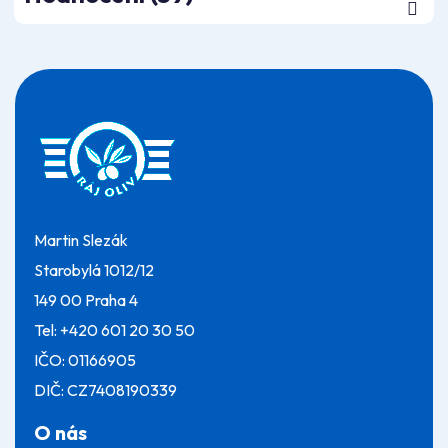
Z
á
p
a
t
í
Martin Slezák
Starobylá 1012/12
149 00 Praha 4
Tel:
+420 601 20 30 50
IČO: 01166905
DIČ: CZ7408190339
O nás