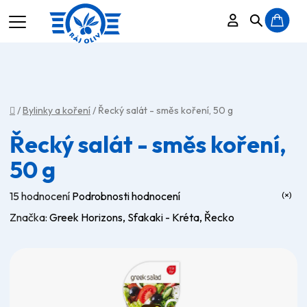
Přihlášení
Hledat
N
K
Domů
/
Bylinky a koření
/
Řecký salát - směs koření, 50 g
Řecký salát - směs koření,
50 g
Průměrné
15 hodnocení
Podrobnosti hodnocení
hodnocení
Značka:
Greek Horizons, Sfakaki - Kréta, Řecko
produktu
je
4,9
z
5