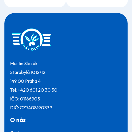
Z
á
p
a
t
í
Martin Slezák
Starobylá 1012/12
149 00 Praha 4
Tel:
+420 601 20 30 50
IČO: 01166905
DIČ: CZ7408190339
O nás