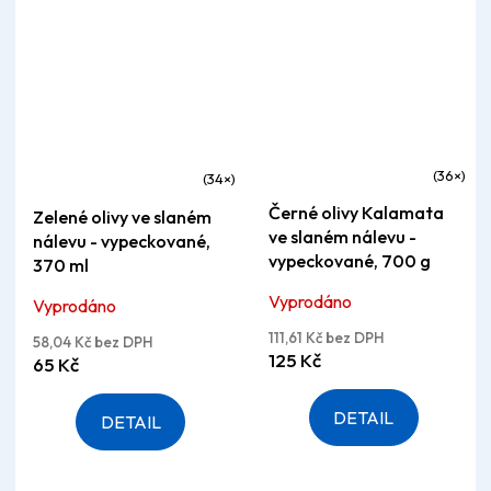
Průměrné
Průměrné
Černé olivy Kalamata
Zelené olivy ve slaném
hodnocení
hodnocení
ve slaném nálevu -
nálevu - vypeckované,
produktu
produktu
vypeckované, 700 g
370 ml
je
je
Vyprodáno
Vyprodáno
4,8
5,0
z
111,61 Kč bez DPH
z
58,04 Kč bez DPH
125 Kč
65 Kč
5
5
hvězdiček.
hvězdiček.
DETAIL
DETAIL