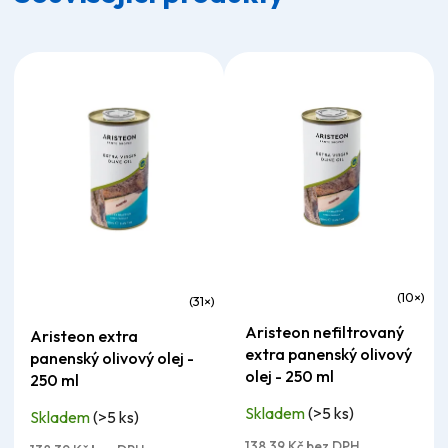
Průměrné
Průměrné
Aristeon nefiltrovaný
Aristeon extra
hodnocení
hodnocení
extra panenský olivový
panenský olivový olej -
produktu
produktu
olej - 250 ml
250 ml
je
je
Skladem
(>5 ks)
Skladem
(>5 ks)
5,0
5,0
z
138,39 Kč bez DPH