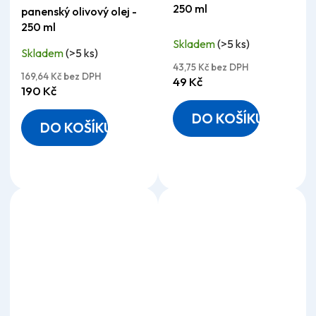
250 ml
panenský olivový olej -
produktu
produktu
250 ml
je
je
Skladem
(>5 ks)
Skladem
(>5 ks)
4,8
5,0
43,75 Kč bez DPH
z
z
169,64 Kč bez DPH
49 Kč
190 Kč
5
5
hvězdiček.
hvězdiček.
DO KOŠÍKU
DO KOŠÍKU