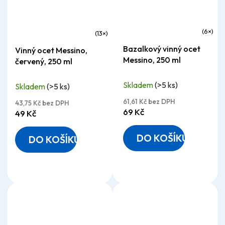
Průměrné
Průměrné
Bazalkový vinný ocet
Vinný ocet Messino,
hodnocení
hodnocení
Messino, 250 ml
červený, 250 ml
produktu
produktu
je
je
Skladem
(>5 ks)
Skladem
(>5 ks)
5,0
4,9
61,61 Kč bez DPH
43,75 Kč bez DPH
z
z
69 Kč
49 Kč
5
5
hvězdiček.
hvězdiček.
DO KOŠÍKU
DO KOŠÍKU