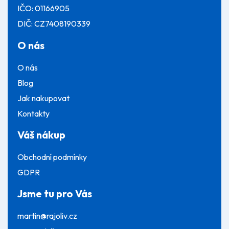
IČO: 01166905
DIČ: CZ7408190339
O nás
O nás
Blog
Jak nakupovat
Kontakty
Váš nákup
Obchodní podmínky
GDPR
Jsme tu pro Vás
martin@rajoliv.cz