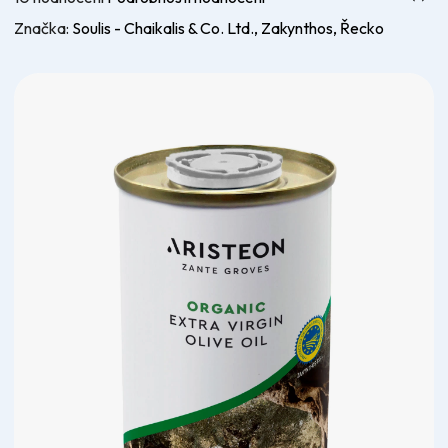
hodnocení
Značka:
Soulis - Chaikalis & Co. Ltd., Zakynthos, Řecko
produktu
je
5,0
z
5
hvězdiček.