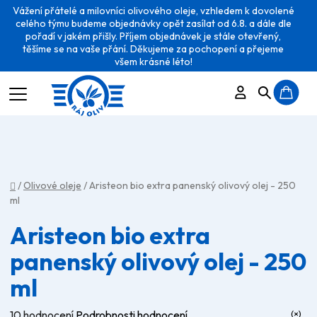
Vážení přátelé a milovníci olivového oleje, vzhledem k dovolené
celého týmu budeme objednávky opět zasílat od 6.8. a dále dle
pořadí v jakém přišly. Příjem objednávek je stále otevřený,
těšíme se na vaše přání. Děkujeme za pochopení a přejeme
všem krásné léto!
Přihlášení
Hledat
N
K
Domů
/
Olivové oleje
/
Aristeon bio extra panenský olivový olej - 250
ml
Aristeon bio extra
panenský olivový olej - 250
ml
Průměrné
10 hodnocení
Podrobnosti hodnocení