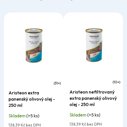
Průměrné
Průměrné
Aristeon nefiltrovaný
Aristeon extra
hodnocení
hodnocení
extra panenský olivový
panenský olivový olej -
produktu
produktu
olej - 250 ml
250 ml
je
je
Skladem
(>5 ks)
Skladem
(>5 ks)
5,0
5,0
z
138,39 Kč bez DPH
z
138,39 Kč bez DPH