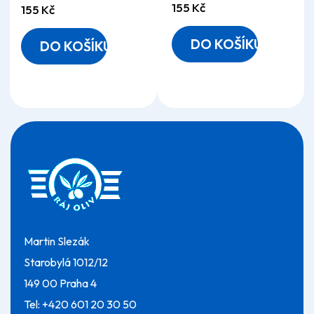
155 Kč
155 Kč
5
5
hvězdiček.
hvězdiček.
DO KOŠÍKU
DO KOŠÍKU
Z
á
p
a
t
í
Martin Slezák
Starobylá 1012/12
149 00 Praha 4
Tel:
+420 601 20 30 50