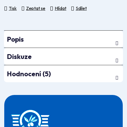
Tisk
Zeptat se
Hlídat
Sdílet
Popis
Diskuze
Hodnocení (5)
Z
á
p
a
t