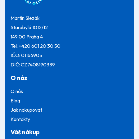
í
Martin Slezák
Starobylá 1012/12
149 00 Praha 4
Tel:
+420 601 20 30 50
IČO: 01166905
DIČ: CZ7408190339
O nás
O nás
Blog
Jak nakupovat
Kontakty
Váš nákup