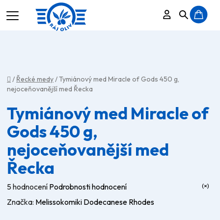
Přihlášení
Hledat
N
K
Domů
/
Řecké medy
/
Tymiánový med Miracle of Gods 450 g,
nejoceňovanější med Řecka
Tymiánový med Miracle of
Gods 450 g,
nejoceňovanější med
Řecka
Průměrné
5 hodnocení
Podrobnosti hodnocení
hodnocení
Značka:
Melissokomiki Dodecanese Rhodes
produktu