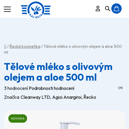
Přihlášení
Hledat
N
K
Domů
/
Řecká kosmetika
/
Tělové mléko s olivovým olejem a aloe 500
ml
Tělové mléko s olivovým
olejem a aloe 500 ml
Průměrné
3 hodnocení
Podrobnosti hodnocení
hodnocení
Značka:
Cleanway LTD, Agioi Anargiroi, Řecko
produktu
je
5,0
NOVINKA
z