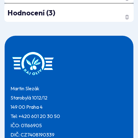
Hodnocení (3)
Z
á
p
a
t
í
Martin Slezák
Starobylá 1012/12
149 00 Praha 4
Tel:
+420 601 20 30 50
IČO: 01166905
DIČ: CZ7408190339