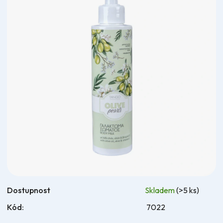
5
hvězdiček.
Dostupnost
Skladem
(>5 ks)
Kód:
7022