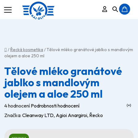
Přihlášení
Hledat
N
K
Domů
/
Řecká kosmetika
/
Tělové mléko granátové jablko s mandlovým
olejem a aloe 250 ml
Tělové mléko granátové
jablko s mandlovým
olejem a aloe 250 ml
Průměrné
4 hodnocení
Podrobnosti hodnocení
hodnocení
Značka:
Cleanway LTD, Agioi Anargiroi, Řecko
produktu
je