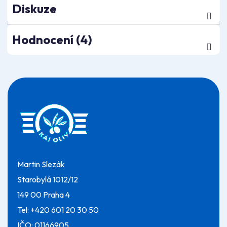
Diskuze
Hodnocení (4)
Z
á
p
a
t
í
Martin Slezák
Starobylá 1012/12
149 00 Praha 4
Tel:
+420 601 20 30 50
IČO: 01166905