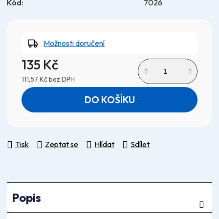
Kód:
7026
Možnosti doručení
135 Kč
111,57 Kč bez DPH
Měrná cena:
DO KOŠÍKU
Tisk
Zeptat se
Hlídat
Sdílet
Popis