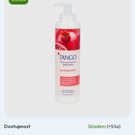
5,0
NOVINKA
z
5
hvězdiček.
Dostupnost
Skladem
(>5 ks)