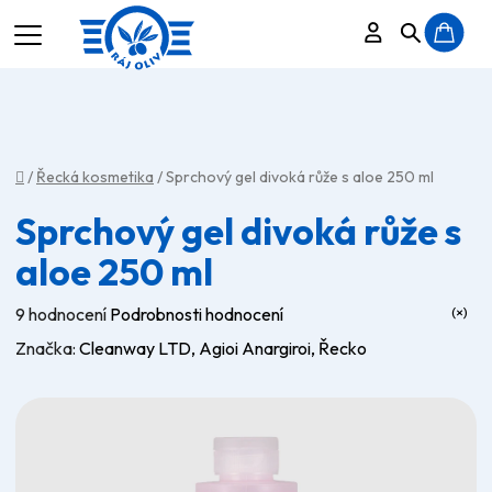
Přihlášení
Hledat
N
K
Domů
/
Řecká kosmetika
/
Sprchový gel divoká růže s aloe 250 ml
Sprchový gel divoká růže s
aloe 250 ml
Průměrné
9 hodnocení
Podrobnosti hodnocení
hodnocení
Značka:
Cleanway LTD, Agioi Anargiroi, Řecko
produktu
je
4,8
z
5