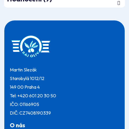
Z
á
p
a
t
í
Martin Slezák
Starobylá 1012/12
149 00 Praha 4
Tel:
+420 601 20 30 50
IČO: 01166905
DIČ: CZ7408190339
O nás