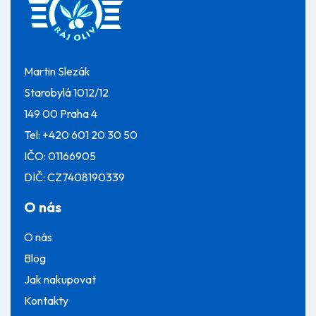
a
t
í
Martin Slezák
Starobylá 1012/12
149 00 Praha 4
Tel:
+420 601 20 30 50
IČO: 01166905
DIČ: CZ7408190339
O nás
O nás
Blog
Jak nakupovat
Kontakty