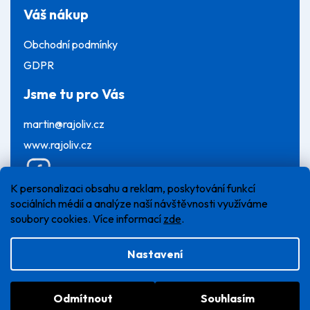
Váš nákup
Obchodní podmínky
GDPR
Jsme tu pro Vás
martin@rajoliv.cz
www.rajoliv.cz
K personalizaci obsahu a reklam, poskytování funkcí
sociálních médií a analýze naší návštěvnosti využíváme
soubory cookies. Více informací
zde
.
Nastavení
Vytvořil Shoptet
Odmítnout
Souhlasím
Copyright 2026
Ráj oliv
. Všechna práva vyhrazena.