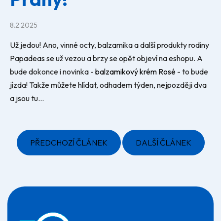
8.2.2025
Už jedou! Ano, vinné octy, balzamika a další produkty rodiny
Papadeas se už vezou a brzy se opět objeví na eshopu. A
bude dokonce i novinka -
balzamikový krém Rosé
- to bude
jízda! Takže můžete hlídat, odhadem týden, nejpozději dva
a jsou tu...
PŘEDCHOZÍ ČLÁNEK
DALŠÍ ČLÁNEK
Z
á
p