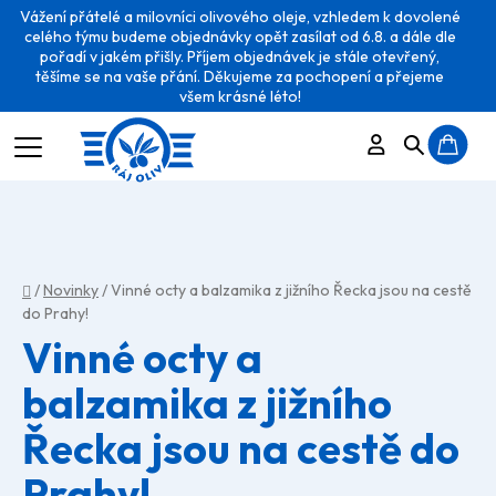
Vážení přátelé a milovníci olivového oleje, vzhledem k dovolené
celého týmu budeme objednávky opět zasílat od 6.8. a dále dle
pořadí v jakém přišly. Příjem objednávek je stále otevřený,
těšíme se na vaše přání. Děkujeme za pochopení a přejeme
všem krásné léto!
Přihlášení
Hledat
N
K
Domů
/
Novinky
/
Vinné octy a balzamika z jižního Řecka jsou na cestě
do Prahy!
Vinné octy a
balzamika z jižního
Řecka jsou na cestě do
Prahy!