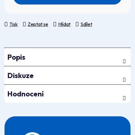
Tisk
Zeptat se
Hlídat
Sdílet
Popis
Diskuze
Hodnocení
Z
á
p