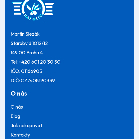
a
t
í
Martin Slezák
Starobylá 1012/12
149 00 Praha 4
Tel:
+420 601 20 30 50
IČO: 01166905
DIČ: CZ7408190339
O nás
O nás
Blog
Jak nakupovat
Kontakty