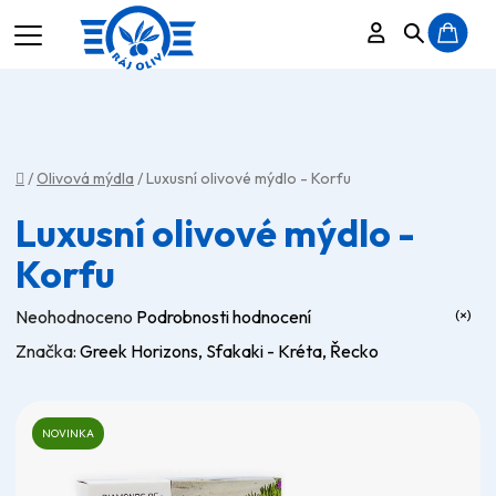
Přihlášení
Hledat
N
K
Domů
/
Olivová mýdla
/
Luxusní olivové mýdlo - Korfu
Luxusní olivové mýdlo -
Korfu
Průměrné
Neohodnoceno
Podrobnosti hodnocení
hodnocení
Značka:
Greek Horizons, Sfakaki - Kréta, Řecko
produktu
je
0,0
NOVINKA
z
5