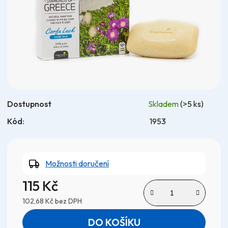
hvězdiček.
Dostupnost
Skladem
(>5 ks)
Kód:
1953
Možnosti doručení
115 Kč
102,68 Kč bez DPH
Měrná cena:
DO KOŠÍKU