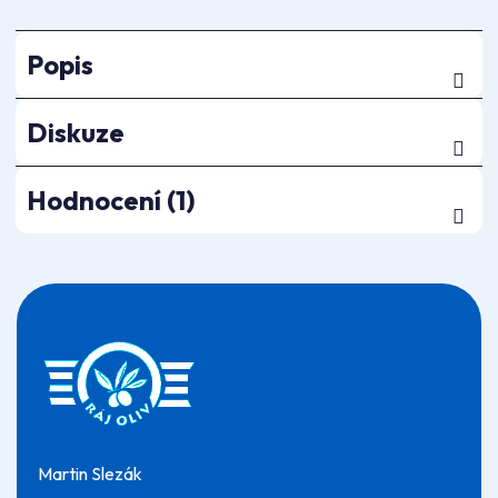
Popis
Diskuze
Hodnocení (1)
Z
á
p
a
t
í
Martin Slezák