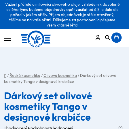
Vážení přátelé a milovníci olivového oleje, vzhledem k dovolené
celého týmu budeme objednávky opět zasílat od 6.8. a dále dle
pořadí v jakém přišly. Příjem objednávek je stále otevřený,
těšíme se na vaše přání. Děkujeme za pochopení a přejeme
všem krásné léto!
Přihlášení
Hledat
N
K
Domů
/
Řecká kosmetika
/
Olivová kosmetika
/
Dárkový set olivové
kosmetiky Tango v designové krabičce
Dárkový set olivové
kosmetiky Tango v
designové krabičce
Průměrné
1 hodnocení
Podrobnosti hodnocení