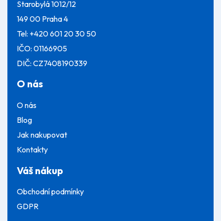
Starobylá 1012/12
149 00 Praha 4
Tel:
+420 601 20 30 50
IČO: 01166905
DIČ: CZ7408190339
O nás
O nás
Blog
Jak nakupovat
Kontakty
Váš nákup
Obchodní podmínky
GDPR