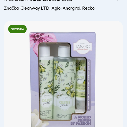
hodnocení
Značka:
Cleanway LTD, Agioi Anargiroi, Řecko
produktu
je
5,0
NOVINKA
z
5
hvězdiček.