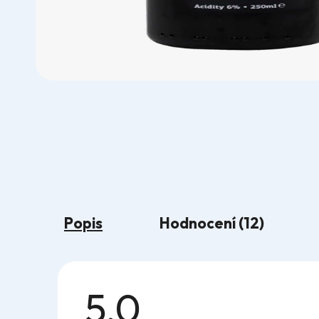
Popis
Hodnocení (12)
5,0