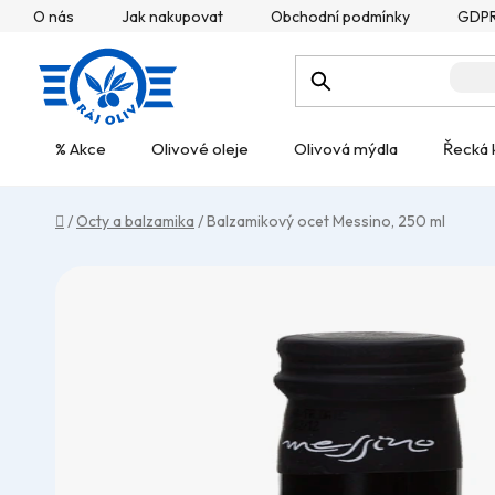
Přejít
O nás
Jak nakupovat
Obchodní podmínky
GDP
na
obsah
% Akce
Olivové oleje
Olivová mýdla
Řecká 
Domů
/
Octy a balzamika
/
Balzamikový ocet Messino, 250 ml