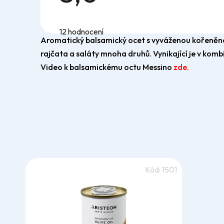
Průměrné
hodnocení
12 hodnocení
produktu
Aromatický balsamický ocet s vyváženou kořeněnou c
je
5,0
rajčata a saláty mnoha druhů. Vynikající je v komb
z
5
Video k balsamickému octu Messino
zde.
hvězdiček.
Kód:
1501