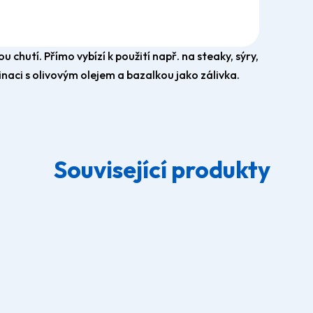
hutí. Přímo vybízí k použití např. na steaky, sýry,
inaci s olivovým olejem a bazalkou jako zálivka.
Související produkty