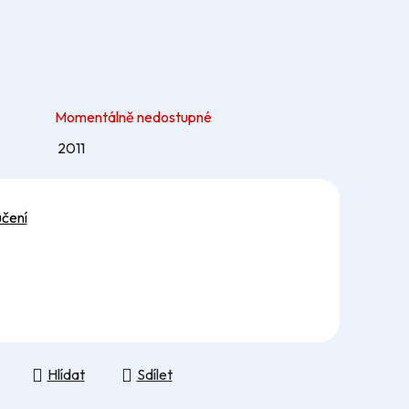
…
Momentálně nedostupné
2011
učení
Hlídat
Sdílet