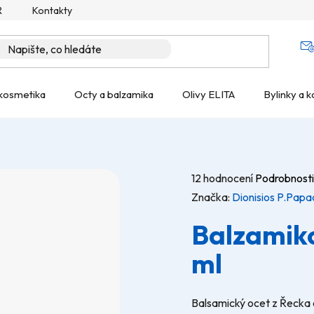
R
Kontakty
kosmetika
Octy a balzamika
Olivy ELITA
Bylinky a k
Průměrné
12 hodnocení
Podrobnosti
hodnocení
Značka:
Dionisios P.Papa
produktu
Balzamiko
je
5,0
ml
z
5
Balsamický ocet z Řecka 
hvězdiček.