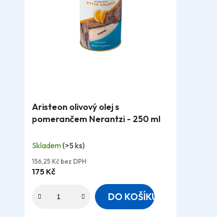
Průměrné
Aristeon olivový olej s
hodnocení
pomerančem Nerantzi - 250 ml
produktu
je
Skladem
(>5 ks)
5,0
z
156,25 Kč bez DPH
175 Kč
5
hvězdiček.
DO KOŠÍKU