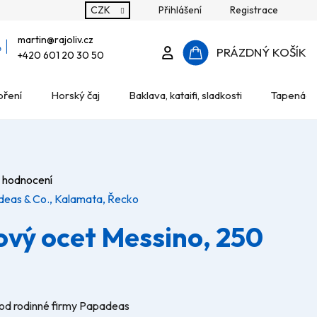
CZK
Přihlášení
Registrace
martin
@
rajoliv.cz
Přihlášení
PRÁZDNÝ KOŠÍK
+420 601 20 30 50
NÁKUPNÍ
oření
Horský čaj
Baklava, kataifi, sladkosti
Tapenády
KOŠÍK
 hodnocení
deas & Co., Kalamata, Řecko
vý ocet Messino, 250
od rodinné firmy Papadeas