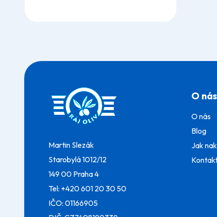
Z
á
O nás
p
a
O nás
t
í
Blog
Martin Slezák
Jak na
Starobylá 1012/12
Kontak
149 00 Praha 4
Tel:
+420 601 20 30 50
IČO: 01166905