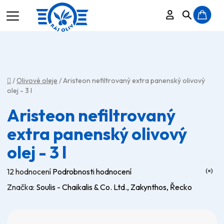
Přihlášení
Hledat
N
K
Domů
/
Olivové oleje
/
Aristeon nefiltrovaný extra panenský olivový
olej - 3 l
Aristeon nefiltrovaný
extra panenský olivový
olej - 3 l
Průměrné
12 hodnocení
Podrobnosti hodnocení
hodnocení
Značka:
Soulis - Chaikalis & Co. Ltd., Zakynthos, Řecko
produktu
je