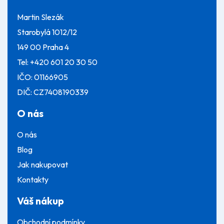
Martin Slezák
Starobylá 1012/12
149 00 Praha 4
Tel:
+420 601 20 30 50
IČO: 01166905
DIČ: CZ7408190339
O nás
O nás
Blog
Jak nakupovat
Kontakty
Váš nákup
Obchodní podmínky