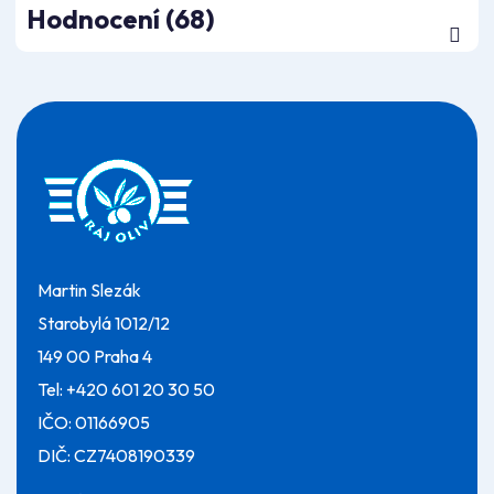
Hodnocení (68)
Z
á
p
a
t
í
Martin Slezák
Starobylá 1012/12
149 00 Praha 4
Tel:
+420 601 20 30 50
IČO: 01166905
DIČ: CZ7408190339