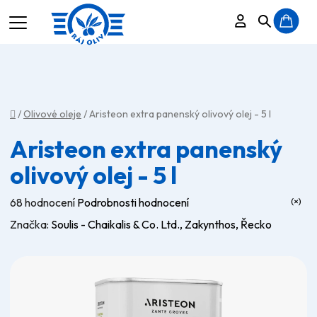
Přihlášení
Hledat
N
K
Domů
/
Olivové oleje
/
Aristeon extra panenský olivový olej - 5 l
Aristeon extra panenský
olivový olej - 5 l
Průměrné
68 hodnocení
Podrobnosti hodnocení
hodnocení
Značka:
Soulis - Chaikalis & Co. Ltd., Zakynthos, Řecko
produktu
je
5,0
z
5